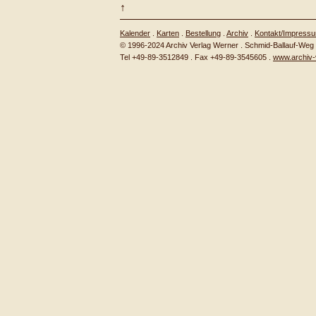
↑
Kalender
.
Karten
.
Bestellung
.
Archiv
.
Kontakt/Impress
© 1996-2024 Archiv Verlag Werner . Schmid-Ballauf-We
Tel +49-89-3512849 . Fax +49-89-3545605 .
www.archiv-