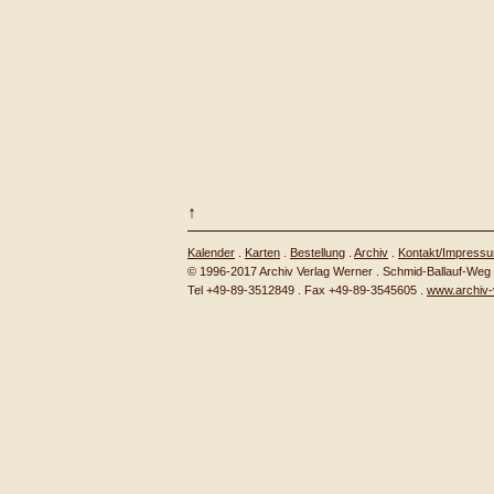
↑
Kalender
.
Karten
.
Bestellung
.
Archiv
.
Kontakt/Impress
© 1996-2017 Archiv Verlag Werner . Schmid-Ballauf-We
Tel +49-89-3512849 . Fax +49-89-3545605 .
www.archiv-