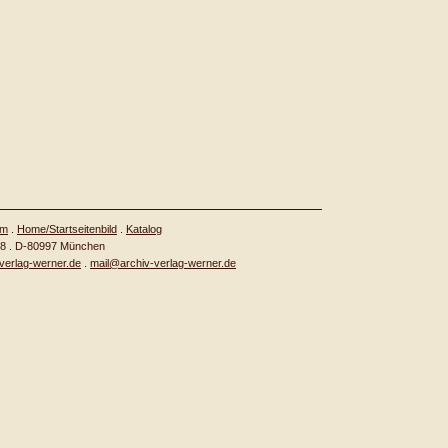
um
.
Home/Startseitenbild
.
Katalog
g 8 . D-80997 München
verlag-werner.de
.
mail@archiv-verlag-werner.de